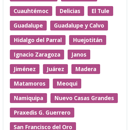
Cuauhtémoc
Delicias
El Tule
Guadalupe
Guadalupe y Calvo
Hidalgo del Parral
Huejotitán
Ignacio Zaragoza
Janos
Jiménez
Juárez
Madera
Matamoros
Meoqui
Namiquipa
Nuevo Casas Grandes
Praxedis G. Guerrero
San Francisco del Oro