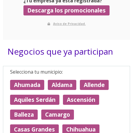
¿Tu empresa ya está registrada?
Descarga los promocionales
Aviso de Privacidad.
Negocios que ya participan
Selecciona tu municipio:
Ahumada
Aldama
Allende
Aquiles Serdán
Ascensión
Balleza
Camargo
Casas Grandes
Chihuahua