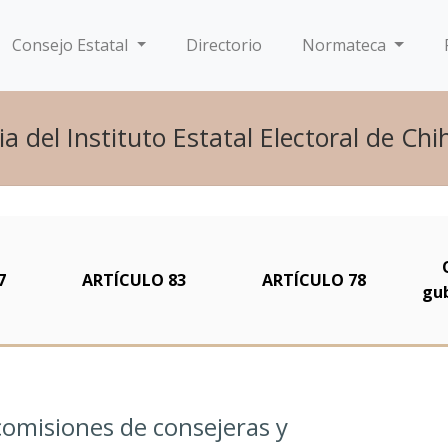
Consejo Estatal
Directorio
Normateca
a del Instituto Estatal Electoral de Ch
7
ARTÍCULO 83
ARTÍCULO 78
gu
comisiones de consejeras y