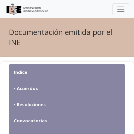
Documentación emitida por el
INE
Indice
•
Acuerdos
•
Resoluciones
Convocatorias