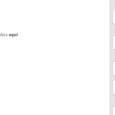
olios
aquí
.