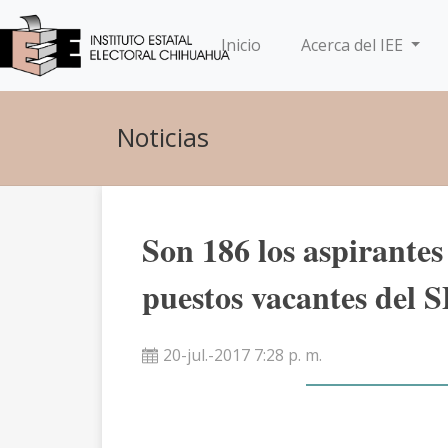
(current)
Inicio
Acerca del IEE
Noticias
Son 186 los aspirantes
puestos vacantes del
20-jul.-2017 7:28 p. m.