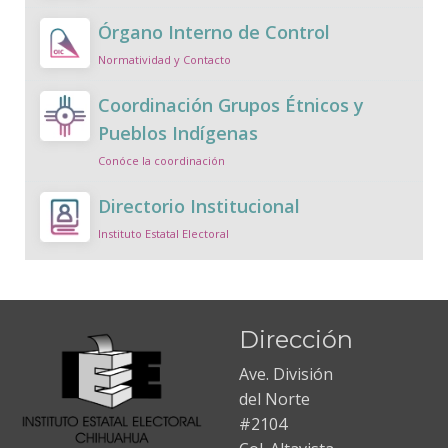
Órgano Interno de Control
Normatividad y Contacto
Coordinación Grupos Étnicos y
Pueblos Indígenas
Conóce la coordinación
Directorio Institucional
Instituto Estatal Electoral
Dirección
Ave. División
del Norte
#2104