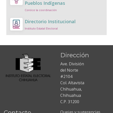
Pueblos Indígenas
Conóce la coordinación
Directorio Institucional
Instituto Estatal Electoral
Dirección
Ave. División
del Norte
#2104
Col. Altavista
Chihuahua,
Chihuahua
C.P. 31200
Contacto
Quejas y sugerencias