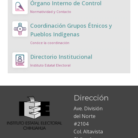
Órgano Interno de Control
Normatividad y Contacto
Coordinación Grupos Étnicos y
Pueblos Indígenas
Conóce la coordinación
Directorio Institucional
Instituto Estatal Electoral
Dirección
Ave. División
del Norte
#2104
Col. Altavista