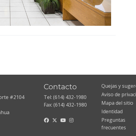
Contacto
Quejas y suger
Aviso de privac
Norte #2104
Tel: (614) 432-1980
Mapa del sitio
Fax: (614) 432-1980
Identidad
ahua
Preguntas
frecuentes