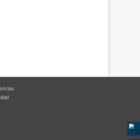
encias
idad