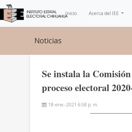
(current)
Inicio
Acerca del IEE
Noticias
Se instala la Comisión
proceso electoral 202
18-ene.-2021 6:58 p. m.