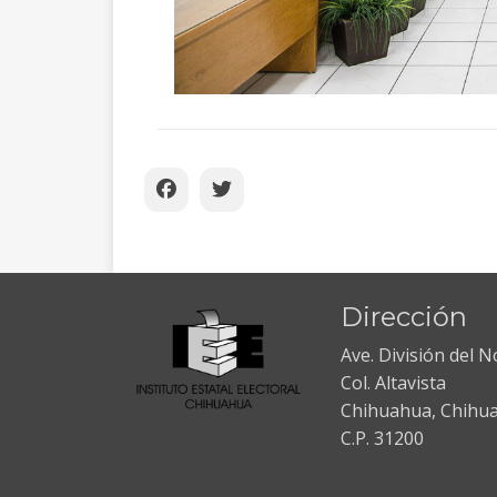
Dirección
Ave. División del 
Col. Altavista
Chihuahua, Chihu
C.P. 31200