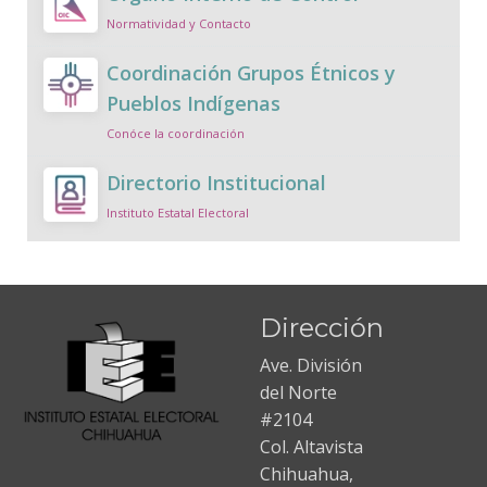
Normatividad y Contacto
Coordinación Grupos Étnicos y
Pueblos Indígenas
Conóce la coordinación
Directorio Institucional
Instituto Estatal Electoral
Dirección
Ave. División
del Norte
#2104
Col. Altavista
Chihuahua,