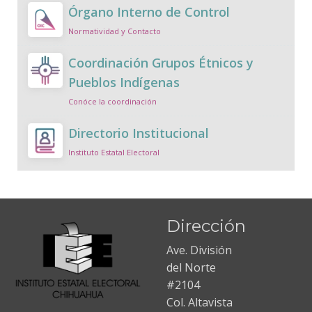
Órgano Interno de Control
Normatividad y Contacto
Coordinación Grupos Étnicos y
Pueblos Indígenas
Conóce la coordinación
Directorio Institucional
Instituto Estatal Electoral
Dirección
Ave. División
del Norte
#2104
Col. Altavista