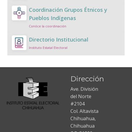
Coordinación Grupos Étnicos y
Pueblos Indígenas
Conóce la coordinación
Directorio Institucional
Instituto Estatal Electoral
Dirección
Ave. División
del Norte
#2104
Col. Altavista
Chihuahua,
Chihuahua