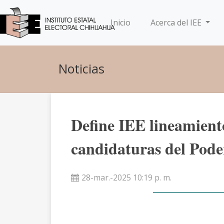
(current)
Inicio
Acerca del IEE
Noticias
Define IEE lineamient
candidaturas del Pode
28-mar.-2025 10:19 p. m.