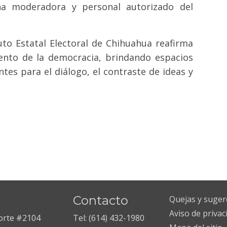
na moderadora y personal autorizado del
uto Estatal Electoral de Chihuahua reafirma
ento de la democracia, brindando espacios
ntes para el diálogo, el contraste de ideas y
Contacto
Quejas y suger
Aviso de privac
Norte #2104
Tel: (614) 432-1980