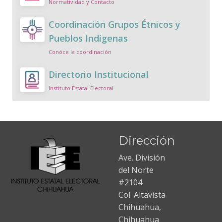
Normatividad y Contacto
Coordinación Grupos Étnicos y
Pueblos Indígenas
Conóce la coordinación
Directorio Institucional
Instituto Estatal Electoral
Dirección
Ave. División
del Norte
#2104
Col. Altavista
Chihuahua,
Chihuahua